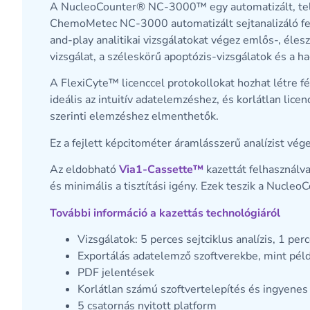
A NucleoCounter® NC-3000™ egy automatizált, telje
ChemoMetec NC-3000 automatizált sejtanalizáló fejl
and-play analitikai vizsgálatokat végez emlős-, éles
vizsgálat, a széleskörű apoptózis-vizsgálatok és a
A FlexiCyte™ licenccel protokollokat hozhat létre f
ideális az intuitív adatelemzéshez, és korlátlan lic
szerinti elemzéshez elmenthetők.
Ez a fejlett képcitométer áramlásszerű analízist vé
Az eldobható
Via1-Cassette™
kazettát felhasználva
és minimális a tisztítási igény. Ezek teszik a Nu
További információ a kazettás technológiáról
Vizsgálatok: 5 perces sejtciklus analízis, 1 per
Exportálás adatelemző szoftverekbe, mint pél
PDF jelentések
Korlátlan számú szoftvertelepítés és ingyenes 
5 csatornás nyitott platform