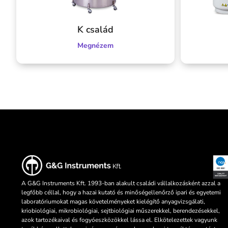
K család
Megnézem
A G&G Instruments Kft. 1993-ban alakult családi vállalkozásként azzal a
legfőbb céllal, hogy a hazai kutató és minőségellenőrző ipari és egyetemi
laboratóriumokat magas követelményeket kielégítő anyagvizsgálati,
kriobiológiai, mikrobiológiai, sejtbiológiai műszerekkel, berendezésekkel,
azok tartozékaival és fogyóeszközökkel lássa el. Elkötelezettek vagyunk