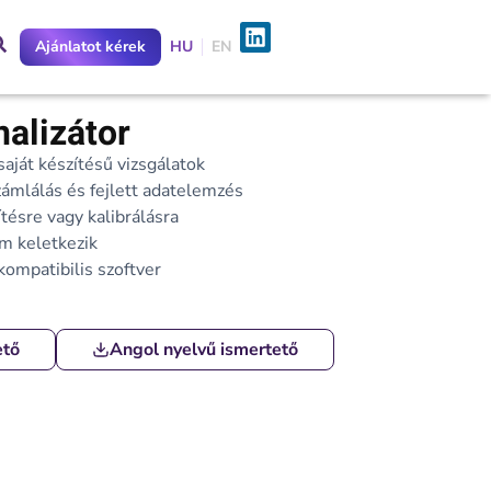
Ajánlatot kérek
HU
EN
alizátor
saját készítésű vizsgálatok
ámlálás és fejlett adatelemzés
tésre vagy kalibrálásra
m keletkezik
mpatibilis szoftver
ető
Angol nyelvű ismertető