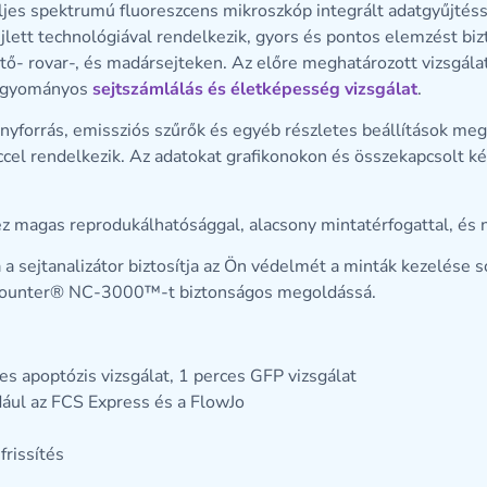
s spektrumú fluoreszcens mikroszkóp integrált adatgyűjtésse
ett technológiával rendelkezik, gyors és pontos elemzést bizt
ztő- rovar-, és madársejteken. Az előre meghatározott vizsgálat
 hagyományos
sejtszámlálás és életképesség vizsgálat
.
ényforrás, emissziós szűrők és egyéb részletes beállítások me
enccel rendelkezik. Az adatokat grafikonokon és összekapcsolt 
gez magas reprodukálhatósággal, alacsony mintatérfogattal, és 
 a sejtanalizátor biztosítja az Ön védelmét a minták kezelése 
cleoCounter® NC-3000™-t biztonságos megoldássá.
ces apoptózis vizsgálat, 1 perces GFP vizsgálat
dául az FCS Express és a FlowJo
frissítés