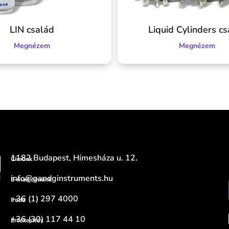
LIN család
Liquid Cylinders c
Megnézem
Megnézem
1182 Budapest, Hímesháza u. 12.
Címünk
info@gandginstruments.hu
E-mail címünk
+36 (1) 297 4000
Iroda
+36 (30) 117 44 10
Értékesítés