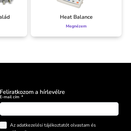
salád
Heat Balance
Megnézem
Feliratkozom a hírlevélre
E-mail cím
Az adatkezelési tájékoztatót olvastam és