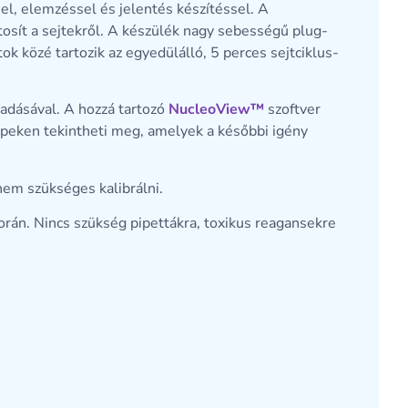
l, elemzéssel és jelentés készítéssel. A
osít a sejtekről. A készülék nagy sebességű plug-
ok közé tartozik az egyedülálló, 5 perces sejtciklus-
gadásával. A hozzá tartozó
NucleoView™
szoftver
képeken tekintheti meg, amelyek a későbbi igény
nem szükséges kalibrálni.
során. Nincs szükség pipettákra, toxikus reagansekre