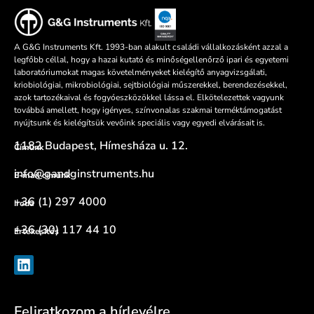
A G&G Instruments Kft. 1993-ban alakult családi vállalkozásként azzal a
legfőbb céllal, hogy a hazai kutató és minőségellenőrző ipari és egyetemi
laboratóriumokat magas követelményeket kielégítő anyagvizsgálati,
kriobiológiai, mikrobiológiai, sejtbiológiai műszerekkel, berendezésekkel,
azok tartozékaival és fogyóeszközökkel lássa el. Elkötelezettek vagyunk
továbbá amellett, hogy igényes, színvonalas szakmai terméktámogatást
nyújtsunk és kielégítsük vevőink speciális vagy egyedi elvárásait is.
1182 Budapest, Hímesháza u. 12.
Címünk
info@gandginstruments.hu
E-mail címünk
+36 (1) 297 4000
Iroda
+36 (30) 117 44 10
Értékesítés
Feliratkozom a hírlevélre