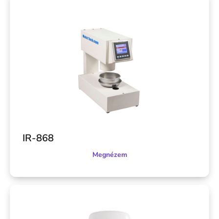
IR-868
Megnézem