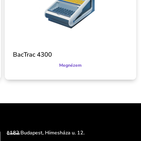
BacTrac 4300
Megnézem
1182 Budapest, Hímesháza u. 12.
Címünk