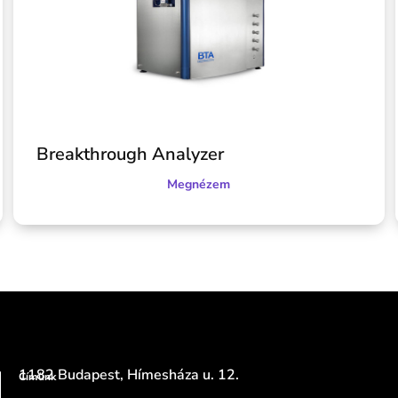
Breakthrough Analyzer
Megnézem
1182 Budapest, Hímesháza u. 12.
Címünk