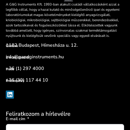
A G&G Instruments Kft. 1993-ban alakult családi vállalkozásként azzal a
legfőbb céllal, hogy a hazai kutató és minőségellenőrző ipari és egyetemi
laboratóriumokat magas követelményeket kielégítő anyagvizsgálati,
kriobiológiai, mikrobiológiai, sejtbiológiai műszerekkel, berendezésekkel,
azok tartozékaival és fogyóeszközökkel lássa el. Elkötelezettek vagyunk
továbbá amellett, hogy igényes, színvonalas szakmai terméktámogatást
nyújtsunk és kielégítsük vevőink speciális vagy egyedi elvárásait is.
1182 Budapest, Hímesháza u. 12.
Címünk
info@gandginstruments.hu
E-mail címünk
+36 (1) 297 4000
Iroda
+36 (30) 117 44 10
Értékesítés
Feliratkozom a hírlevélre
E-mail cím