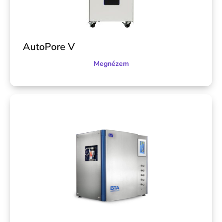
AutoPore V
Megnézem