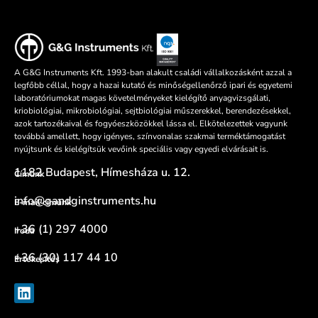
A G&G Instruments Kft. 1993-ban alakult családi vállalkozásként azzal a
legfőbb céllal, hogy a hazai kutató és minőségellenőrző ipari és egyetemi
laboratóriumokat magas követelményeket kielégítő anyagvizsgálati,
kriobiológiai, mikrobiológiai, sejtbiológiai műszerekkel, berendezésekkel,
azok tartozékaival és fogyóeszközökkel lássa el. Elkötelezettek vagyunk
továbbá amellett, hogy igényes, színvonalas szakmai terméktámogatást
nyújtsunk és kielégítsük vevőink speciális vagy egyedi elvárásait is.
1182 Budapest, Hímesháza u. 12.
Címünk
info@gandginstruments.hu
E-mail címünk
+36 (1) 297 4000
Iroda
+36 (30) 117 44 10
Értékesítés