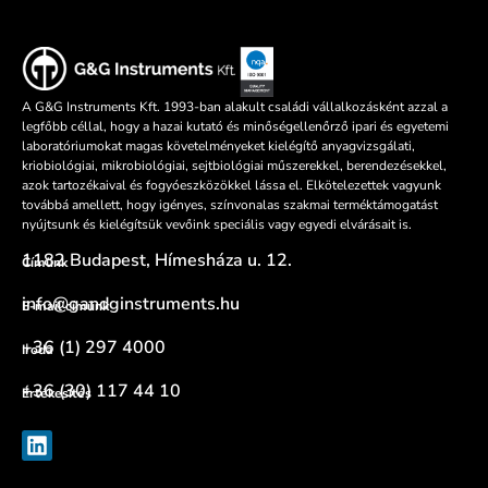
A G&G Instruments Kft. 1993-ban alakult családi vállalkozásként azzal a
legfőbb céllal, hogy a hazai kutató és minőségellenőrző ipari és egyetemi
laboratóriumokat magas követelményeket kielégítő anyagvizsgálati,
kriobiológiai, mikrobiológiai, sejtbiológiai műszerekkel, berendezésekkel,
azok tartozékaival és fogyóeszközökkel lássa el. Elkötelezettek vagyunk
továbbá amellett, hogy igényes, színvonalas szakmai terméktámogatást
nyújtsunk és kielégítsük vevőink speciális vagy egyedi elvárásait is.
1182 Budapest, Hímesháza u. 12.
Címünk
info@gandginstruments.hu
E-mail címünk
+36 (1) 297 4000
Iroda
+36 (30) 117 44 10
Értékesítés