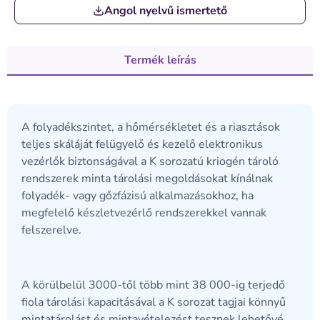
Angol nyelvű ismertető
Termék leírás
A folyadékszintet, a hőmérsékletet és a riasztások
teljes skáláját felügyelő és kezelő elektronikus
vezérlők biztonságával a K sorozatú kriogén tároló
rendszerek minta tárolási megoldásokat kínálnak
folyadék- vagy gőzfázisú alkalmazásokhoz, ha
megfelelő készletvezérlő rendszerekkel vannak
felszerelve.
A körülbelül 3000-től több mint 38 000-ig terjedő
fiola tárolási kapacitásával a K sorozat tagjai könnyű
mintatárolást és mintavételezést tesznek lehetővé