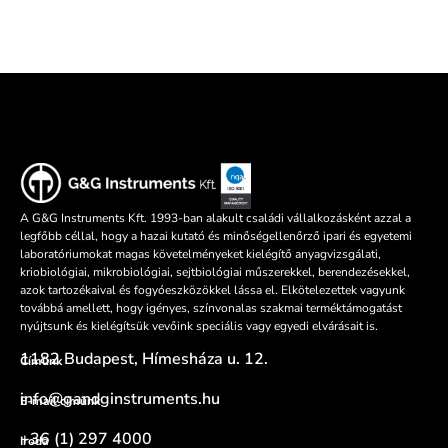
A G&G Instruments Kft. 1993-ban alakult családi vállalkozásként azzal a
legfőbb céllal, hogy a hazai kutató és minőségellenőrző ipari és egyetemi
laboratóriumokat magas követelményeket kielégítő anyagvizsgálati,
kriobiológiai, mikrobiológiai, sejtbiológiai műszerekkel, berendezésekkel,
azok tartozékaival és fogyóeszközökkel lássa el. Elkötelezettek vagyunk
továbbá amellett, hogy igényes, színvonalas szakmai terméktámogatást
nyújtsunk és kielégítsük vevőink speciális vagy egyedi elvárásait is.
1182 Budapest, Hímesháza u. 12.
Címünk
info@gandginstruments.hu
E-mail címünk
+36 (1) 297 4000
Iroda