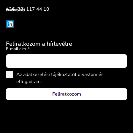
+36 (30) 117 44 10
Értékesítés
Feliratkozom a hírlevélre
E-mail cím
Az adatkezelési tájékoztatót olvastam és
elfogadtam.
Feliratkozom