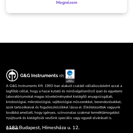
Megnézem
A G&G Instruments Kft. 1993-ban alakult családi vállalkozásként azzal a
legfőbb céllal, hogy a hazai kutató és minőségellenőrző ipari és egyetemi
laboratóriumokat magas követelményeket kielégítő anyagvizsgálati,
kriobiológiai, mikrobiológiai, sejtbiológiai műszerekkel, berendezésekkel,
azok tartozékaival és fogyóeszközökkel lássa el. Elkötelezettek vagyunk
továbbá amellett, hogy igényes, színvonalas szakmai terméktámogatást
nyújtsunk és kielégítsük vevőink speciális vagy egyedi elvárásait is.
1182 Budapest, Hímesháza u. 12.
Címünk