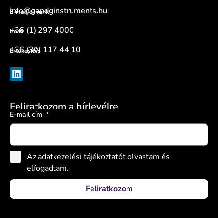
info@gandginstruments.hu
E-mail címünk
+36 (1) 297 4000
Iroda
+36 (30) 117 44 10
Értékesítés
Feliratkozom a hírlevélre
E-mail cím
Az adatkezelési tájékoztatót olvastam és
elfogadtam.
Feliratkozom