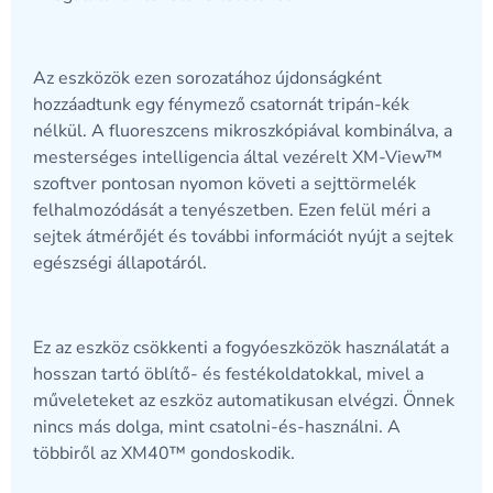
Az eszközök ezen sorozatához újdonságként
hozzáadtunk egy fénymező csatornát tripán-kék
nélkül. A fluoreszcens mikroszkópiával kombinálva, a
mesterséges intelligencia által vezérelt XM-View™
szoftver pontosan nyomon követi a sejttörmelék
felhalmozódását a tenyészetben.
Ezen felül méri a
sejtek átmérőjét és további információt nyújt a sejtek
egészségi állapotáról.
Ez az eszköz csökkenti a fogyóeszközök használatát a
hosszan tartó öblítő- és festékoldatokkal, mivel a
műveleteket az eszköz automatikusan elvégzi. Önnek
nincs más dolga, mint csatolni-és-használni. A
többiről az XM40™ gondoskodik.