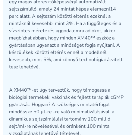
egy magas áteresztőképességű automatizált
sejtszámláló, amely 24 mintát képes elemezni14
perc alatt. A sejtszám közötti eltérés ezeknél a
mintáknál kevesebb, mint 3%. Ha a függőleges és a
vízszintes méretezés aggodalomra ad okot, akkor
megbízhat abban, hogy minden XM40™
eszköz a
gyártásában ugyanazt a minőséget fogja nyújtani. A
készülékek közötti eltérés ennél a modellnél
kevesebb, mint 5%, ami könnyű technológiai átvitelt
tesz lehetővé.
A XM40™-et úgy terveztük, hogy támogassa a
biológiai termékek, vakcinák és fejlett terápiák cGMP
gyártását. Hogyan? A szükséges mintatérfogat
mindössze 50 µl-re -re való minimalizálásával, a
dinamikus sejtszámlálási tartomány 100 millió
sejt/ml-re növelésével és
óránként 100 minta
vizsgálatának lehetővé tételével.