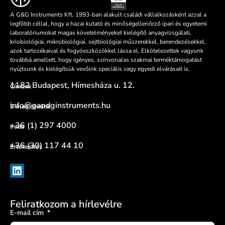
A G&G Instruments Kft. 1993-ban alakult családi vállalkozásként azzal a
legfőbb céllal, hogy a hazai kutató és minőségellenőrző ipari és egyetemi
laboratóriumokat magas követelményeket kielégítő anyagvizsgálati,
kriobiológiai, mikrobiológiai, sejtbiológiai műszerekkel, berendezésekkel,
azok tartozékaival és fogyóeszközökkel lássa el. Elkötelezettek vagyunk
továbbá amellett, hogy igényes, színvonalas szakmai terméktámogatást
nyújtsunk és kielégítsük vevőink speciális vagy egyedi elvárásait is.
1182 Budapest, Hímesháza u. 12.
Címünk
info@gandginstruments.hu
E-mail címünk
+36 (1) 297 4000
Iroda
+36 (30) 117 44 10
Értékesítés
Feliratkozom a hírlevélre
E-mail cím