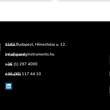
1182 Budapest, Hímesháza u. 12.
Címünk
info@gandginstruments.hu
E-mail címünk
+36 (1) 297 4000
Iroda
+36 (30) 117 44 10
Értékesítés