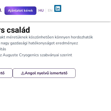
Ajánlatot kérek
HU
EN
rs család
pakt méretüknek köszönhetően könnyen hordozhatók
mi nagy gazdasági hatékonyságot eredményez
itás
z Auguste Cryogenics szabványai szerint
ető
Angol nyelvű ismertető