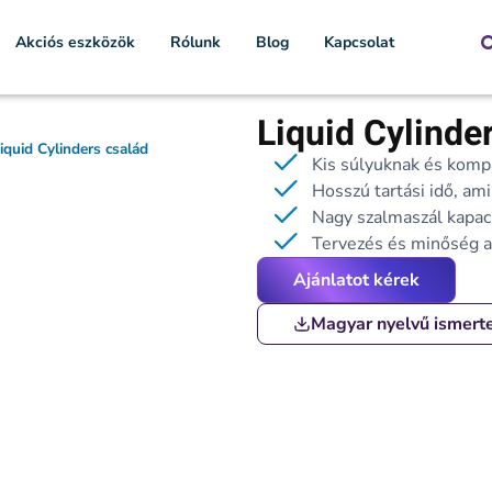
Akciós eszközök
Rólunk
Blog
Kapcsolat
Liquid Cylinde
iquid Cylinders család
Kis súlyuknak és kom
Hosszú tartási idő, a
Nagy szalmaszál kapac
Tervezés és minőség a
Ajánlatot kérek
Magyar nyelvű ismert