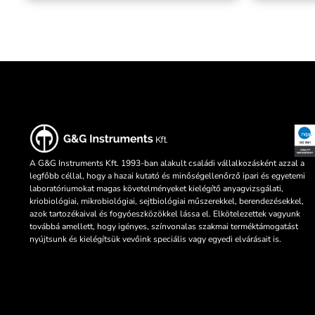
A G&G Instruments Kft. 1993-ban alakult családi vállalkozásként azzal a
legfőbb céllal, hogy a hazai kutató és minőségellenőrző ipari és egyetemi
laboratóriumokat magas követelményeket kielégítő anyagvizsgálati,
kriobiológiai, mikrobiológiai, sejtbiológiai műszerekkel, berendezésekkel,
azok tartozékaival és fogyóeszközökkel lássa el. Elkötelezettek vagyunk
továbbá amellett, hogy igényes, színvonalas szakmai terméktámogatást
nyújtsunk és kielégítsük vevőink speciális vagy egyedi elvárásait is.