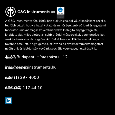
A G&G Instruments Kft. 1993-ban alakult családi vállalkozásként azzal a
legfőbb céllal, hogy a hazai kutató és minőségellenőrző ipari és egyetemi
laboratóriumokat magas követelményeket kielégítő anyagvizsgálati,
kriobiológiai, mikrobiológiai, sejtbiológiai műszerekkel, berendezésekkel,
azok tartozékaival és fogyóeszközökkel lássa el. Elkötelezettek vagyunk
továbbá amellett, hogy igényes, színvonalas szakmai terméktámogatást
nyújtsunk és kielégítsük vevőink speciális vagy egyedi elvárásait is.
1182 Budapest, Hímesháza u. 12.
Címünk
info@gandginstruments.hu
E-mail címünk
+36 (1) 297 4000
Iroda
+36 (30) 117 44 10
Értékesítés