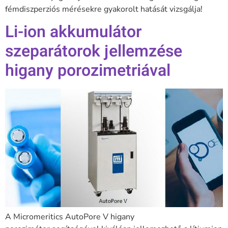
fémdiszperziós mérésekre gyakorolt ​​hatását vizsgálja!
Li-ion akkumulátor
szeparátorok jellemzése
higany porozimetriával
A Micromeritics AutoPore V higany