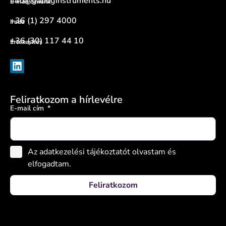
info@gandginstruments.hu
E-mail címünk
+36 (1) 297 4000
Iroda
+36 (30) 117 44 10
Értékesítés
Feliratkozom a hírlevélre
E-mail cím
Az adatkezelési tájékoztatót olvastam és
elfogadtam.
Feliratkozom