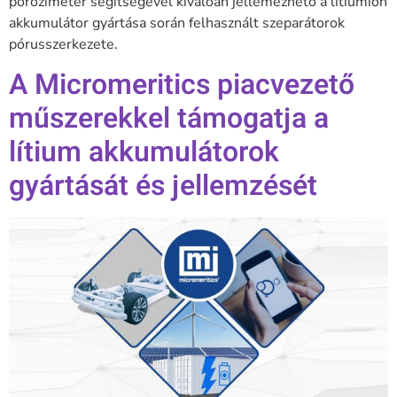
poroziméter segítségével kiválóan jellemezhető a lítiumion
akkumulátor gyártása során felhasznált szeparátorok
pórusszerkezete.
A Micromeritics piacvezető
műszerekkel támogatja a
lítium akkumulátorok
gyártását és jellemzését