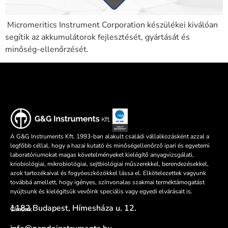
Micromeritics Instrument Corporation készülékei kiválóan
segítik az akkumulátorok fejlesztését, gyártását és
minőség-ellenőrzését.
A G&G Instruments Kft. 1993-ban alakult családi vállalkozásként azzal a
legfőbb céllal, hogy a hazai kutató és minőségellenőrző ipari és egyetemi
laboratóriumokat magas követelményeket kielégítő anyagvizsgálati,
kriobiológiai, mikrobiológiai, sejtbiológiai műszerekkel, berendezésekkel,
azok tartozékaival és fogyóeszközökkel lássa el. Elkötelezettek vagyunk
továbbá amellett, hogy igényes, színvonalas szakmai terméktámogatást
nyújtsunk és kielégítsük vevőink speciális vagy egyedi elvárásait is.
1182 Budapest, Hímesháza u. 12.
Címünk