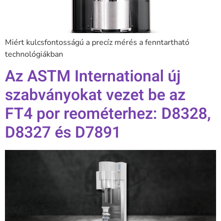
Miért kulcsfontosságú a precíz mérés a fenntartható
technológiákban
Az ASTM International új
szabványokat vezet be az
FT4 por reométerhez: D8328,
D8327 és D7891