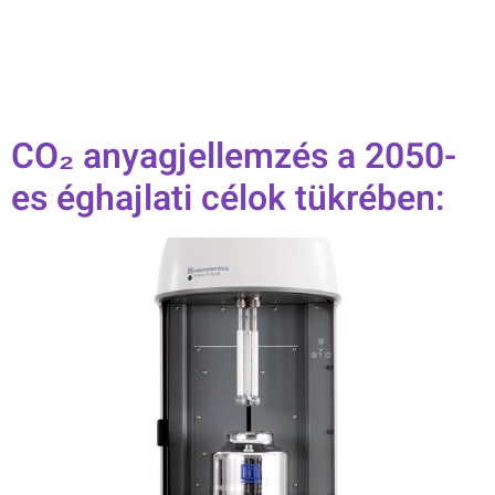
CO₂ anyagjellemzés a 2050-
es éghajlati célok tükrében: