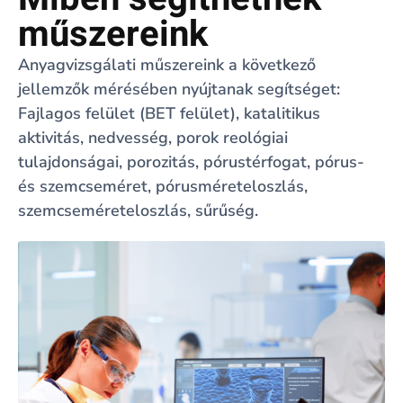
műszereink
Anyagvizsgálati műszereink a következő
jellemzők mérésében nyújtanak segítséget:
Fajlagos felület (BET felület), katalitikus
aktivitás, nedvesség, porok reológiai
tulajdonságai, porozitás, pórustérfogat, pórus-
és szemcseméret, pórusméreteloszlás,
szemcseméreteloszlás, sűrűség.