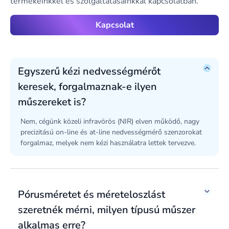
termékeinkkel és szolgáltatásainkkal kapcsolatban.
Kapcsolat
Egyszerű kézi nedvességmérőt
keresek, forgalmaznak-e ilyen
műszereket is?
Nem, cégünk közeli infravörös (NIR) elven működő, nagy
precizitású on-line és at-line nedvességmérő szenzorokat
forgalmaz, melyek nem kézi használatra lettek tervezve.
Pórusméretet és méreteloszlást
szeretnék mérni, milyen típusú műszer
alkalmas erre?