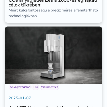
CO₂ anyagjellemzés a 2050-es éghajlati
célok tükrében:
Miért kulcsfontosságú a precíz mérés a fenntartható
technológiákban
Anyagvizsgálat
FT4
Micromeritics
2025-01-07