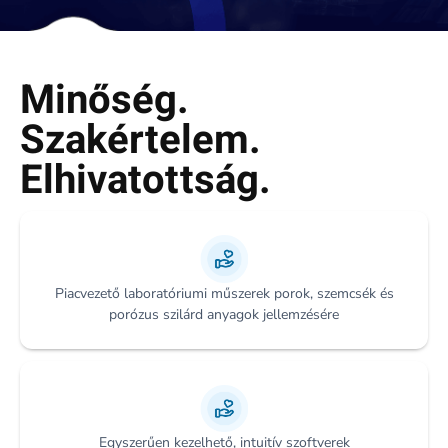
Minőség.
Szakértelem.
Elhivatottság.
Piacvezető laboratóriumi műszerek porok, szemcsék és
porózus szilárd anyagok jellemzésére
Egyszerűen kezelhető, intuitív szoftverek