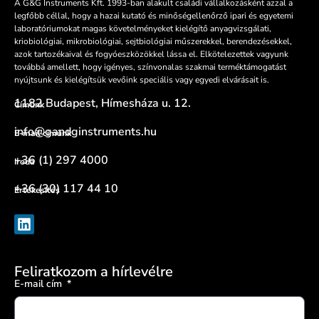
A G&G Instruments Kft. 1993-ban alakult családi vállalkozásként azzal a
legfőbb céllal, hogy a hazai kutató és minőségellenőrző ipari és egyetemi
laboratóriumokat magas követelményeket kielégítő anyagvizsgálati,
kriobiológiai, mikrobiológiai, sejtbiológiai műszerekkel, berendezésekkel,
azok tartozékaival és fogyóeszközökkel lássa el. Elkötelezettek vagyunk
továbbá amellett, hogy igényes, színvonalas szakmai terméktámogatást
nyújtsunk és kielégítsük vevőink speciális vagy egyedi elvárásait is.
1182 Budapest, Hímesháza u. 12.
Címünk
info@gandginstruments.hu
E-mail címünk
+36 (1) 297 4000
Iroda
+36 (30) 117 44 10
Értékesítés
Feliratkozom a hírlevélre
E-mail cím