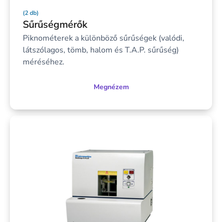
(2 db)
Sűrűségmérők
Piknométerek a különböző sűrűségek (valódi,
látszólagos, tömb, halom és T.A.P. sűrűség)
méréséhez.
Megnézem