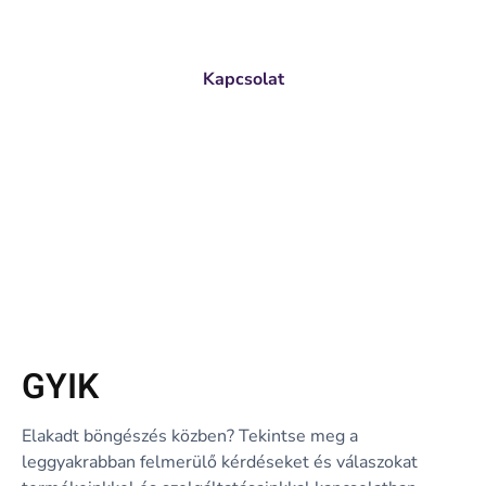
Keresse szakértő kollégáinkat és kérjen árajánlatot tőlünk!
Kapcsolat
GYIK
Elakadt böngészés közben? Tekintse meg a
leggyakrabban felmerülő kérdéseket és válaszokat