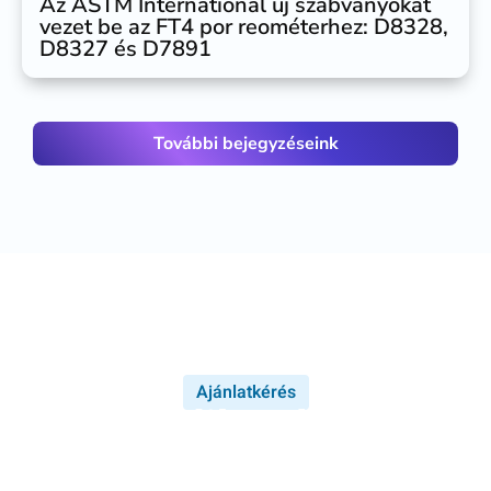
Az ASTM International új szabványokat
vezet be az FT4 por reométerhez: D8328,
D8327 és D7891
További bejegyzéseink
Ajánlatkérés
Érdeklődik valamelyik
termékünk iránt?