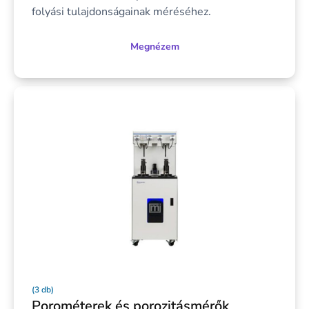
folyási tulajdonságainak méréséhez.
Megnézem
(3 db)
Porométerek és porozitásmérők